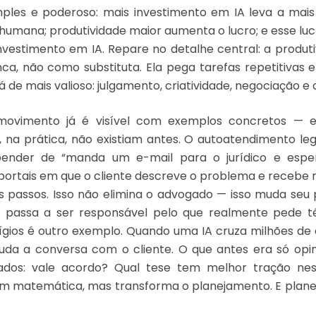
imples e poderoso: mais investimento em IA leva a mai
humana; produtividade maior aumenta o lucro; e esse lucr
nvestimento em IA. Repare no detalhe central: a produt
ca, não como substituta. Ela pega tarefas repetitivas 
 de mais valioso: julgamento, criatividade, negociação e 
movimento já é visível com exemplos concretos — 
, na prática, não existiam antes. O autoatendimento le
ender de “manda um e-mail para o jurídico e esper
ortais em que o cliente descreve o problema e recebe 
s passos. Isso não elimina o advogado — isso muda seu p
 passa a ser responsável pelo que realmente pede té
litígios é outro exemplo. Quando uma IA cruza milhões de
uda a conversa com o cliente. O que antes era só opin
dos: vale acordo? Qual tese tem melhor tração ness
 em matemática, mas transforma o planejamento. E plan