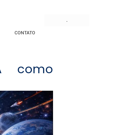
.
CONTATO
IA como