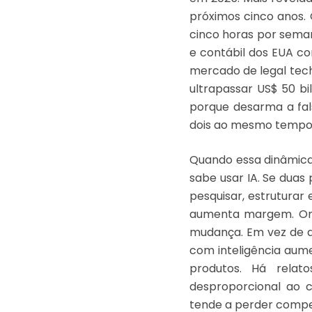
próximos cinco anos.
cinco horas por semana
e contábil dos EUA co
mercado de legal tec
ultrapassar US$ 50 bi
porque desarma a fals
dois ao mesmo tempo 
Quando essa dinâmica 
sabe usar IA. Se dua
pesquisar, estruturar
aumenta margem. Ond
mudança. Em vez de d
com inteligência aume
produtos. Há relat
desproporcional ao 
tende a perder compet