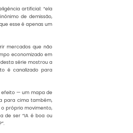
ência artificial: “ela
sinônimo de demissão,
 que esse é apenas um
brir mercados que não
 tempo economizado em
o desta série mostrou a
o é canalizado para
e efeito — um mapa de
tra para cima também,
a o próprio movimento,
a de ser “IA é boa ou
”.