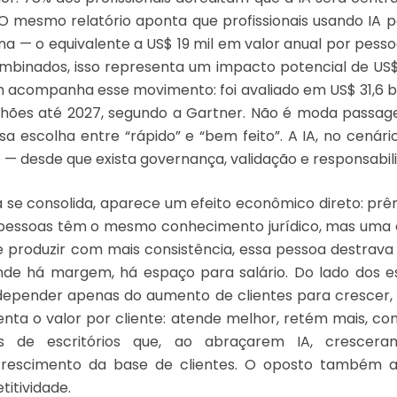
 O mesmo relatório aponta que profissionais usando IA
 — o equivalente a US$ 19 mil em valor anual por pessoa.
mbinados, isso representa um impacto potencial de US$
h acompanha esse movimento: foi avaliado em US$ 31,6 b
lhões até 2027, segundo a Gartner. Não é moda passage
a escolha entre “rápido” e “bem feito”. A IA, no cenári
— desde que exista governança, validação e responsabi
se consolida, aparece um efeito econômico direto: prê
s pessoas têm o mesmo conhecimento jurídico, mas uma 
 e produzir com mais consistência, essa pessoa destrava 
e há margem, há espaço para salário. Do lado dos es
epender apenas do aumento de clientes para crescer, o 
nta o valor por cliente: atende melhor, retém mais, c
os de escritórios que, ao abraçarem IA, crescer
crescimento da base de clientes. O oposto também a
itividade.