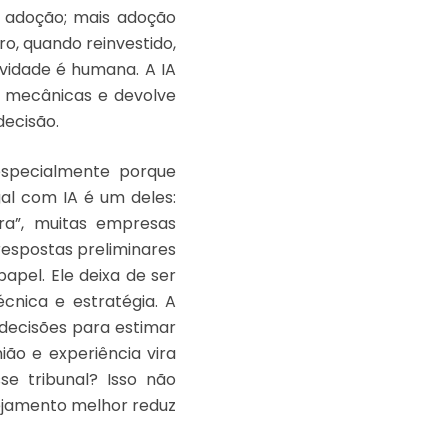
s adoção; mais adoção
o, quando reinvestido,
ividade é humana. A IA
e mecânicas e devolve
decisão.
especialmente porque
gal com IA é um deles:
a”, muitas empresas
respostas preliminares
apel. Ele deixa de ser
cnica e estratégia. A
 decisões para estimar
ião e experiência vira
e tribunal? Isso não
ejamento melhor reduz