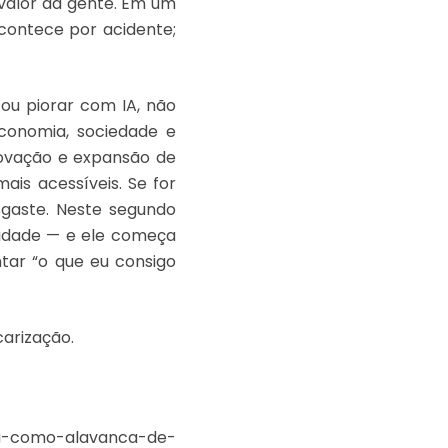
 valor da gente. Em um
acontece por acidente;
 ou piorar com IA, não
conomia, sociedade e
novação e expansão de
mais acessíveis. Se for
sgaste. Neste segundo
ridade — e ele começa
tar “o que eu consigo
carização.
a-ia-como-alavanca-de-