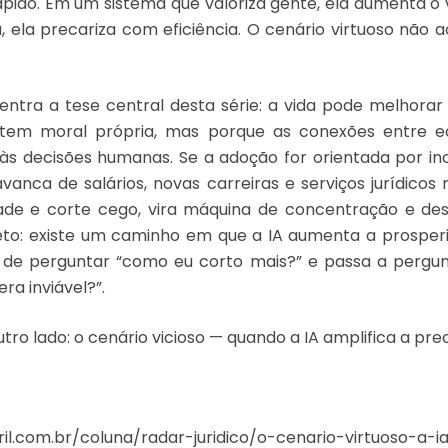
 rápido. Em um sistema que valoriza gente, ela aumenta o
, ela precariza com eficiência. O cenário virtuoso não 
ntra a tese central desta série: a vida pode melhorar
 tem moral própria, mas porque as conexões entre e
 às decisões humanas. Se a adoção for orientada por i
vanca de salários, novas carreiras e serviços jurídicos 
ade e corte cego, vira máquina de concentração e de
ireto: existe um caminho em que a IA aumenta a prospe
de perguntar “como eu corto mais?” e passa a pergun
ra inviável?”.
utro lado: o cenário vicioso — quando a IA amplifica a pre
bril.com.br/coluna/radar-juridico/o-cenario-virtuoso-