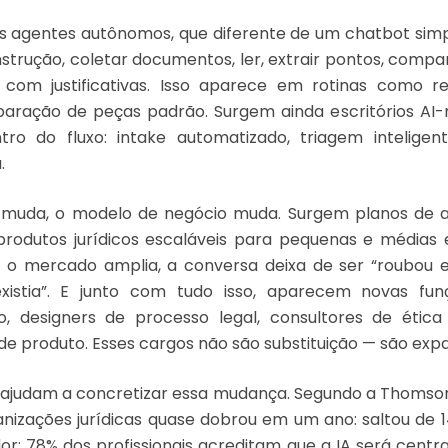
agentes autônomos, que diferente de um chatbot simp
nstrução, coletar documentos, ler, extrair pontos, comp
com justificativas. Isso aparece em rotinas como re
reparação de peças padrão. Surgem ainda escritórios AI
o do fluxo: intake automatizado, triagem inteligen
.
muda, o modelo de negócio muda. Surgem planos de a
 produtos jurídicos escaláveis para pequenas e médias
 mercado amplia, a conversa deixa de ser “roubou e
stia”. E junto com tudo isso, aparecem novas fun
o, designers de processo legal, consultores de étic
s de produto. Esses cargos não são substituição — são ex
ajudam a concretizar essa mudança. Segundo a Thomson
anizações jurídicas quase dobrou em um ano: saltou de
or: 78% dos profissionais acreditam que a IA será centr