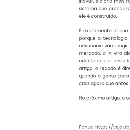
inovar, ela cria mais
sistema que precariza
ele é construído.
É exatamente aí que e
porque a tecnologia
advocacia vão reagir
mercado, a IA vira ala
orientada por ansied
artigo, o recado é d
quando a gente para 
criar agora que antes e
No próximo artigo, o o
Fonte: https://veja.a