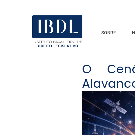
SOBRE
N
O Cená
Alavanc