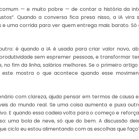
 comum — e muito pobre — de contar a história da intelig
stos”. Quando a conversa fica presa nisso, a IA vira 
s e uma corrida para ver quem entrega mais barato. Só
 outro: é quando a IA é usada para criar valor novo, a
 produtividade sem espremer pessoas, e transformar
e, no fim da linha, salários melhores. Se o primeiro artig
, este mostra o que acontece quando esse moviment
enário com clareza, ajuda pensar em termos de causa 
veis do mundo real. Se uma coisa aumenta e puxa ou
ivo. E quando essa cadeia volta para o começo e reforç
oso: uma bola de neve, só que do bem. A discussão deix
que ciclo eu estou alimentando com as escolhas que faço?