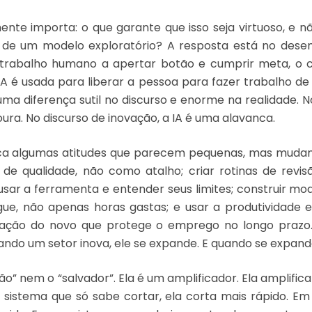
ente importa: o que garante que isso seja virtuoso, e
de um modelo exploratório? A resposta está no desenh
 trabalho humano a apertar botão e cumprir meta, o c
A é usada para liberar a pessoa para fazer trabalho de m
uma diferença sutil no discurso e enorme na realidade. N
oura. No discurso de inovação, a IA é uma alavanca.
ifica algumas atitudes que parecem pequenas, mas muda
de qualidade, não como atalho; criar rotinas de revisã
usar a ferramenta e entender seus limites; construir m
ue, não apenas horas gastas; e usar a produtividade ex
riação do novo que protege o emprego no longo prazo
uando um setor inova, ele se expande. E quando se expand
ilão” nem o “salvador”. Ela é um amplificador. Ela amplifi
sistema que só sabe cortar, ela corta mais rápido. E