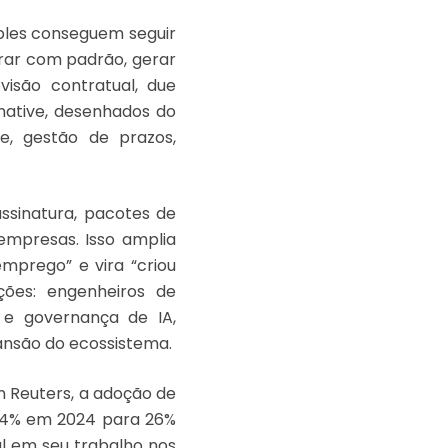
les conseguem seguir
arar com padrão, gerar
visão contratual, due
-native, desenhados do
te, gestão de prazos,
ssinatura, pacotes de
 empresas. Isso amplia
mprego” e vira “criou
ções: engenheiros de
a e governança de IA,
pansão do ecossistema.
 Reuters, a adoção de
 14% em 2024 para 26%
al em seu trabalho nos