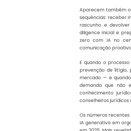
Aparecem também os 
sequências: receber i
rascunho e devolver 
diligence inicial e p
zero com IA no centr
comunicação proativa
E quando o processo 
prevenção de litígio,
mercado — e quando o
demanda que não exi
conhecimento jurídic
conselheiros jurídico
Os números recentes 
IA generativa em org
em 2025. Mais revelad