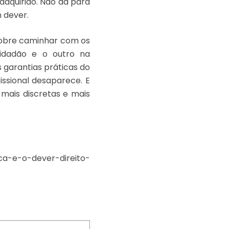
adquirido. Não dá para
 dever.
sobre caminhar com os
cidadão e o outro na
 garantias práticas do
issional desaparece. E
mais discretas e mais
ca-e-o-dever-direito-