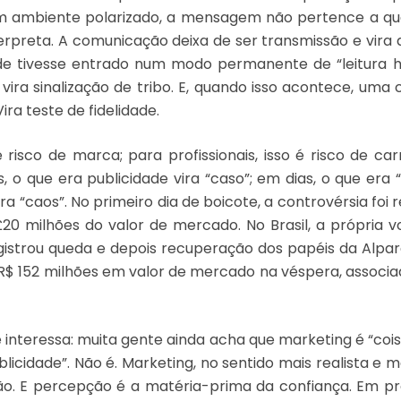
um ambiente polarizado, a mensagem não pertence a qu
rpreta. A comunicação deixa de ser transmissão e vira di
e tivesse entrado num modo permanente de “leitura host
o vira sinalização de tribo. E, quando isso acontece, um
Vira teste de fidelidade.
risco de marca; para profissionais, isso é risco de carre
, o que era publicidade vira “caso”; em dias, o que era 
a “caos”. No primeiro dia de boicote, a controvérsia fo
0 milhões do valor de mercado. No Brasil, a própria v
gistrou queda e depois recuperação dos papéis da Alpar
$ 152 milhões em valor de mercado na véspera, associa
 interessa: muita gente ainda acha que marketing é “cois
blicidade”. Não é. Marketing, no sentido mais realista e 
o. E percepção é a matéria-prima da confiança. Em p