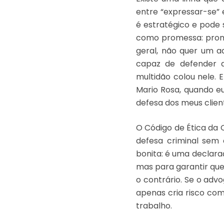
entre “expressar-se” 
é estratégico e pode
como promessa: promes
geral, não quer um a
capaz de defender d
multidão colou nele. 
Mario Rosa, quando eu
defesa dos meus clie
O Código de Ética da O
defesa criminal sem 
bonita: é uma declaraç
mas para garantir que
o contrário. Se o adv
apenas cria risco come
trabalho.