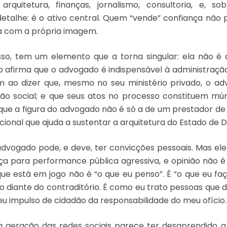
 arquitetura, finanças, jornalismo, consultoria, e, so
talhe: é o ativo central. Quem “vende” confiança não 
sa com a própria imagem.
sso, tem um elemento que a torna singular: ela não é
o afirma que o advogado é indispensável à administração 
m ao dizer que, mesmo no seu ministério privado, o ad
ção social; e que seus atos no processo constituem mún
a que a figura do advogado não é só a de um prestador de
cional que ajuda a sustentar a arquitetura do Estado de Di
o advogado pode, e deve, ter convicções pessoais. Mas el
ça para performance pública agressiva, e opinião não é 
 que está em jogo não é “o que eu penso”. É “o que eu fa
diante do contraditório. É como eu trato pessoas que d
u impulso de cidadão da responsabilidade do meu ofício.
a geração das redes sociais parece ter desaprendido a