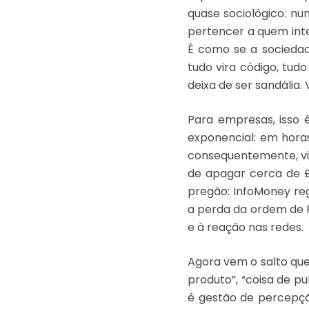
quase sociológico: n
pertencer a quem inte
É como se a sociedad
tudo vira código, tud
deixa de ser sandália. 
Para empresas, isso é 
exponencial: em horas
consequentemente, vir
de apagar cerca de £2
pregão: InfoMoney re
a perda da ordem de R
e à reação nas redes.
Agora vem o salto que
produto”, “coisa de pu
é gestão de percepçã