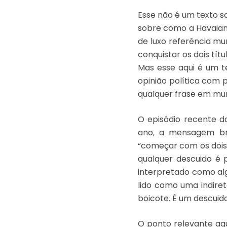
Esse não é um texto so
sobre como a Havaiana
de luxo referência m
conquistar os dois títu
Mas esse aqui é um t
opinião política com 
qualquer frase em mun
O episódio recente 
ano, a mensagem br
“começar com os dois p
qualquer descuido é
interpretado como alg
lido como uma indireta
boicote. É um descuid
O ponto relevante aqu