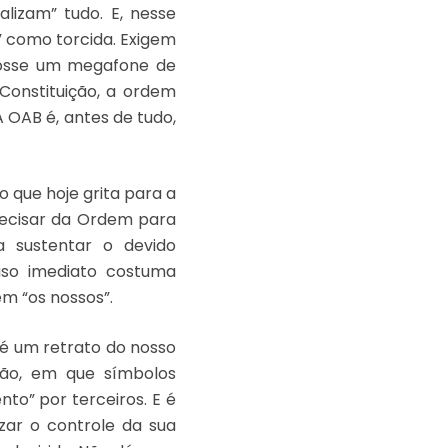
lizam” tudo. E, nesse
” como torcida. Exigem
fosse um megafone de
 Constituição, a ordem
 A OAB é, antes de tudo,
 que hoje grita para a
ecisar da Ordem para
a sustentar o devido
uso imediato costuma
em “os nossos”.
 é um retrato do nosso
ão, em que símbolos
to” por terceiros. E é
izar o controle da sua