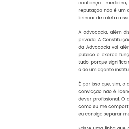
confiança: medicina,
reputação não é um de
brincar de roleta rus
A advocacia, além di
privada. A Constituiçã
da Advocacia vai alé
público e exerce fun
tudo, porque signific
a de um agente institu
É por isso que, sim, 
convicção não é licen
dever profissional. O
como eu me comporto 
eu consigo separar me
Existe uma linha que 