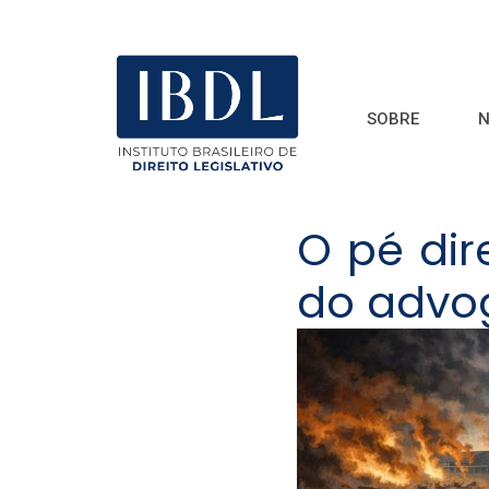
SOBRE
N
O pé dir
do advo