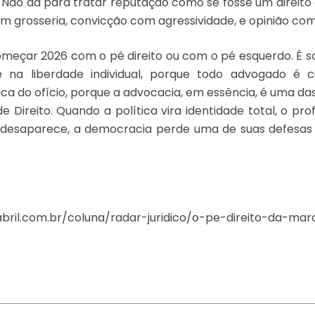
Não dá para tratar reputação como se fosse um direito 
 grosseria, convicção com agressividade, e opinião com
começar 2026 com o pé direito ou com o pé esquerdo. É 
na liberdade individual, porque todo advogado é 
ca do ofício, porque a advocacia, em essência, é uma das
Direito. Quando a política vira identidade total, o prof
l desaparece, a democracia perde uma de suas defesas 
abril.com.br/coluna/radar-juridico/o-pe-direito-da-mar