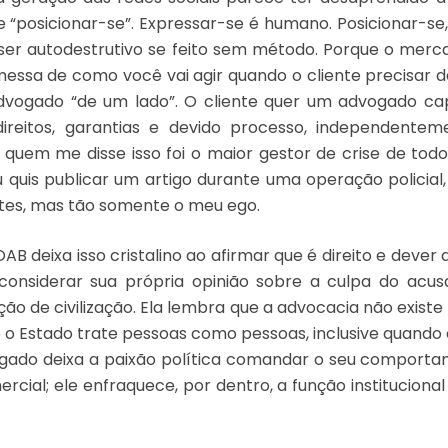
e “posicionar-se”. Expressar-se é humano. Posicionar-se,
 ser autodestrutivo se feito sem método. Porque o merc
sa de como você vai agir quando o cliente precisar de
dvogado “de um lado”. O cliente quer um advogado cap
ireitos, garantias e devido processo, independentem
E quem me disse isso foi o maior gestor de crise de todo
 quis publicar um artigo durante uma operação policial
ntes, mas tão somente o meu ego.
AB deixa isso cristalino ao afirmar que é direito e deve
considerar sua própria opinião sobre a culpa do acu
ão de civilização. Ela lembra que a advocacia não existe
 o Estado trate pessoas como pessoas, inclusive quando 
ogado deixa a paixão política comandar o seu comporta
rcial; ele enfraquece, por dentro, a função instituciona