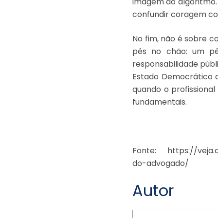
imagem ao algoritmo. 
confundir coragem com
No fim, não é sobre 
pés no chão: um pé 
responsabilidade públi
Estado Democrático de 
quando o profissiona
fundamentais.
Fonte: https://veja.
do-advogado/
Autor