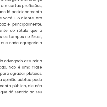
 em certas profissões,
ado lê posicionamento
 você. E o cliente, em
az e, principalmente,
ente do rótulo que a
s os tempos no Brasil,
, que nada agregaria a
r do advogado assumir a
sado. Não é uma frase
 para agradar plateias,
a opinião pública pede
mento público, ele não
l que dá sentido ao seu