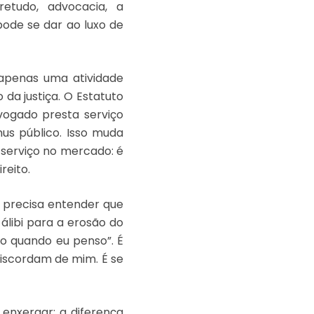
bretudo, advocacia, a
pode se dar ao luxo de
 apenas uma atividade
da justiça. O Estatuto
vogado presta serviço
us público. Isso muda
 serviço no mercado: é
reito.
e precisa entender que
álibi para a erosão do
ço quando eu penso”. É
iscordam de mim. É se
 enxergar: a diferença