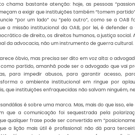
to chama bastante atenção: hoje, as pessoas “passiona
meçam a exigir que instituições também “tomem partido
uncie “por um lado” ou “pelo outro”, como se a OAB 
que a missão institucional da OAB, por lei, é defender a
crático de direito, os direitos humanos, a justiça social.
nal da advocacia, não um instrumento de guerra cultural.
rece óbvio, mas precisa ser dito em voz alta: o advogado
como partido, amanhã pode ser o advogado que vai pr
vas, para impedir abusos, para garantir acesso, par
sforma o ambiente institucional em ringue por apla
is, que instituições enfraquecidas não salvam ninguém, n
 sandálias é sobre uma marca. Mas, mais do que isso, ele
 que a comunicação foi sequestrada pela polarizaç
que qualquer frase pode ser convertida em “posicionamen
ue a lição mais útil é profissional: não dá para terceir