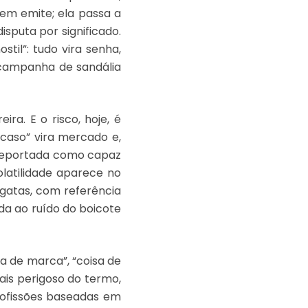
em emite; ela passa a
sputa por significado.
il”: tudo vira senha,
a campanha de sandália
ira. E o risco, hoje, é
“caso” vira mercado e,
i reportada como capaz
olatilidade aparece no
gatas, com referência
da ao ruído do boicote
a de marca”, “coisa de
mais perigoso do termo,
rofissões baseadas em